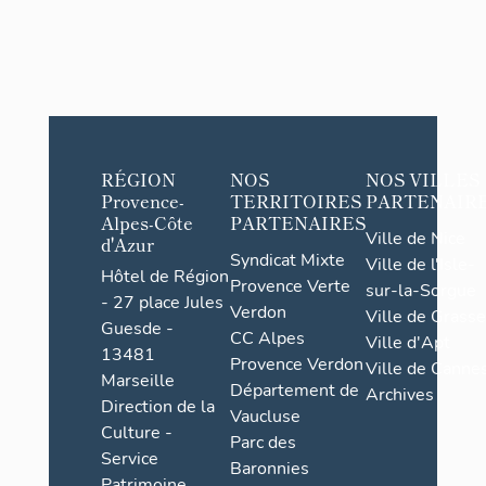
RÉGION
NOS
NOS VILLES
Provence-
TERRITOIRES
PARTENAIR
Alpes-Côte
PARTENAIRES
Ville de Nice
d'Azur
Syndicat Mixte
Ville de l'Isle-
Hôtel de Région
Provence Verte
sur-la-Sorgue
- 27 place Jules
Verdon
Ville de Grasse
Guesde -
CC Alpes
Ville d'Apt
13481
Provence Verdon
Ville de Cannes
Marseille
Département de
Archives
Direction de la
Vaucluse
Culture -
Parc des
Service
Baronnies
Patrimoine