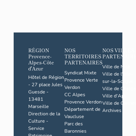
RÉGION
NOS
NOS VILLES
Provence-
TERRITOIRES
PARTENAIR
Alpes-Côte
PARTENAIRES
Ville de Nice
d'Azur
Syndicat Mixte
Ville de l'Isle-
Hôtel de Région
Provence Verte
sur-la-Sorgue
- 27 place Jules
Verdon
Ville de Grasse
Guesde -
CC Alpes
Ville d'Apt
13481
Provence Verdon
Ville de Cannes
Marseille
Département de
Archives
Direction de la
Vaucluse
Culture -
Parc des
Service
Baronnies
Patrimoine