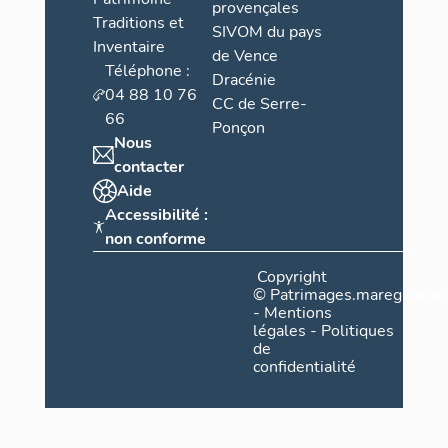
provençales
Traditions et
SIVOM du pays
Inventaire
de Vence
Téléphone :
Dracénie
04 88 10 76
CC de Serre-
66
Ponçon
Nous
contacter
Aide
Accessibilité :
non conforme
Copyright
©
Patrimages.maregionsud
-
Mentions
légales
-
Politiques
de
confidentialité