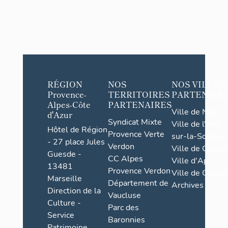
RÉGION
NOS
NOS VILLES
Provence-
TERRITOIRES
PARTENAIR
Alpes-Côte
PARTENAIRES
Ville de Nice
d'Azur
Syndicat Mixte
Ville de l'Isle-
Hôtel de Région
Provence Verte
sur-la-Sorgue
- 27 place Jules
Verdon
Ville de Grasse
Guesde -
CC Alpes
Ville d'Apt
13481
Provence Verdon
Ville de Cannes
Marseille
Département de
Archives
Direction de la
Vaucluse
Culture -
Parc des
Service
Baronnies
Patrimoine