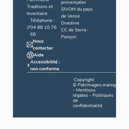
provençales
Traditions et
SIVOM du pays
Inventaire
de Vence
Téléphone :
Dracénie
04 88 10 76
CC de Serre-
66
Ponçon
Nous
contacter
Aide
Accessibilité :
non conforme
Copyright
©
Patrimages.maregionsud
-
Mentions
légales
-
Politiques
de
confidentialité