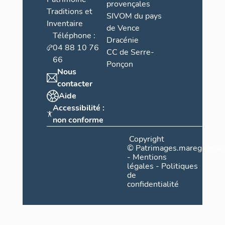
provençales
Traditions et
SIVOM du pays
Inventaire
de Vence
Téléphone :
Dracénie
04 88 10 76
CC de Serre-
66
Ponçon
Nous
contacter
Aide
Accessibilité :
non conforme
Copyright
©
Patrimages.maregionsud
-
Mentions
légales
-
Politiques
de
confidentialité