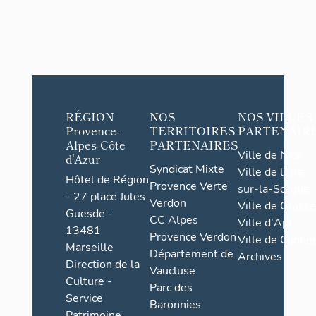
RÉGION
NOS
NOS VILLES
Provence-
TERRITOIRES
PARTENAIR
Alpes-Côte
PARTENAIRES
Ville de Nice
d'Azur
Syndicat Mixte
Ville de l'Isle-
Hôtel de Région
Provence Verte
sur-la-Sorgue
- 27 place Jules
Verdon
Ville de Grasse
Guesde -
CC Alpes
Ville d'Apt
13481
Provence Verdon
Ville de Cannes
Marseille
Département de
Archives
Direction de la
Vaucluse
Culture -
Parc des
Service
Baronnies
Patrimoine