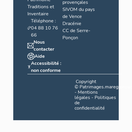
provençales
Traditions et
SIVOM du pays
Inventaire
de Vence
Téléphone :
Dracénie
04 88 10 76
CC de Serre-
66
Ponçon
Nous
contacter
Aide
Accessibilité :
non conforme
Copyright
©
Patrimages.maregionsud
-
Mentions
légales
-
Politiques
de
confidentialité