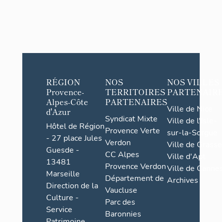
RÉGION
NOS
NOS VILLES
Provence-
TERRITOIRES
PARTENAIR
Alpes-Côte
PARTENAIRES
Ville de Nice
d'Azur
Syndicat Mixte
Ville de l'Isle-
Hôtel de Région
Provence Verte
sur-la-Sorgue
- 27 place Jules
Verdon
Ville de Grasse
Guesde -
CC Alpes
Ville d'Apt
13481
Provence Verdon
Ville de Cannes
Marseille
Département de
Archives
Direction de la
Vaucluse
Culture -
Parc des
Service
Baronnies
Patrimoine