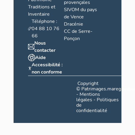
provençales
Traditions et
SIVOM du pays
Inventaire
de Vence
Téléphone :
Dracénie
04 88 10 76
CC de Serre-
66
Ponçon
Nous
contacter
Aide
Accessibilité :
non conforme
Copyright
©
Patrimages.maregionsud
-
Mentions
légales
-
Politiques
de
confidentialité