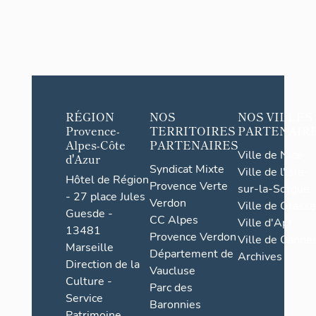
RÉGION
NOS
NOS VILLES
Provence-
TERRITOIRES
PARTENAIR
Alpes-Côte
PARTENAIRES
Ville de Nice
d'Azur
Syndicat Mixte
Ville de l'Isle-
Hôtel de Région
Provence Verte
sur-la-Sorgue
- 27 place Jules
Verdon
Ville de Grasse
Guesde -
CC Alpes
Ville d'Apt
13481
Provence Verdon
Ville de Cannes
Marseille
Département de
Archives
Direction de la
Vaucluse
Culture -
Parc des
Service
Baronnies
Patrimoine