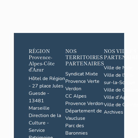
RÉGION
NOS
NOS VILLES
Provence-
TERRITOIRES
PARTENAIR
Alpes-Côte
PARTENAIRES
Ville de Nice
d'Azur
Syndicat Mixte
Ville de l'Isle-
Hôtel de Région
Provence Verte
sur-la-Sorgue
- 27 place Jules
Verdon
Ville de Grasse
Guesde -
CC Alpes
Ville d'Apt
13481
Provence Verdon
Ville de Cannes
Marseille
Département de
Archives
Direction de la
Vaucluse
Culture -
Parc des
Service
Baronnies
Patrimoine