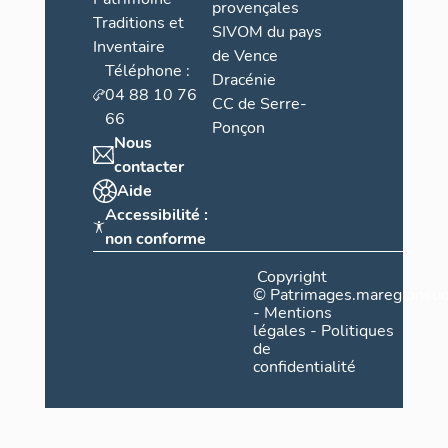
provençales
Traditions et
SIVOM du pays
Inventaire
de Vence
Téléphone :
Dracénie
04 88 10 76
CC de Serre-
66
Ponçon
Nous
contacter
Aide
Accessibilité :
non conforme
Copyright
©
Patrimages.maregionsud
-
Mentions
légales
-
Politiques
de
confidentialité