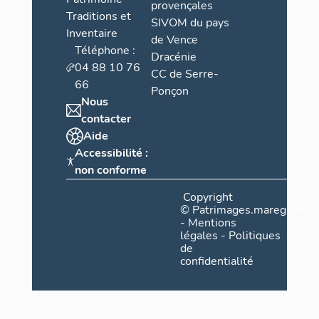
provençales
Traditions et
SIVOM du pays
Inventaire
de Vence
Téléphone :
Dracénie
04 88 10 76
CC de Serre-
66
Ponçon
Nous
contacter
Aide
Accessibilité :
non conforme
Copyright
©
Patrimages.maregionsud
-
Mentions
légales
-
Politiques
de
confidentialité