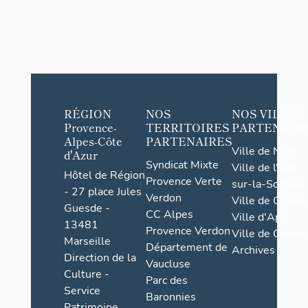
RÉGION
NOS
NOS VILLES
Provence-
TERRITOIRES
PARTENAIR
Alpes-Côte
PARTENAIRES
Ville de Nice
d'Azur
Syndicat Mixte
Ville de l'Isle-
Hôtel de Région
Provence Verte
sur-la-Sorgue
- 27 place Jules
Verdon
Ville de Grasse
Guesde -
CC Alpes
Ville d'Apt
13481
Provence Verdon
Ville de Cannes
Marseille
Département de
Archives
Direction de la
Vaucluse
Culture -
Parc des
Service
Baronnies
Patrimoine