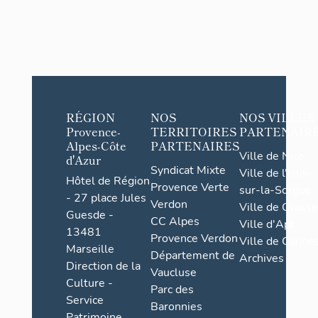
RÉGION
NOS
NOS VILLES
Provence-
TERRITOIRES
PARTENAIR
Alpes-Côte
PARTENAIRES
Ville de Nice
d'Azur
Syndicat Mixte
Ville de l'Isle-
Hôtel de Région
Provence Verte
sur-la-Sorgue
- 27 place Jules
Verdon
Ville de Grasse
Guesde -
CC Alpes
Ville d'Apt
13481
Provence Verdon
Ville de Cannes
Marseille
Département de
Archives
Direction de la
Vaucluse
Culture -
Parc des
Service
Baronnies
Patrimoine