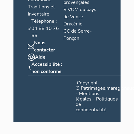
provençales
Traditions et
SIVOM du pays
Inventaire
de Vence
Téléphone :
Dracénie
04 88 10 76
CC de Serre-
66
Ponçon
Nous
contacter
Aide
Accessibilité :
non conforme
Copyright
©
Patrimages.maregionsud
-
Mentions
légales
-
Politiques
de
confidentialité