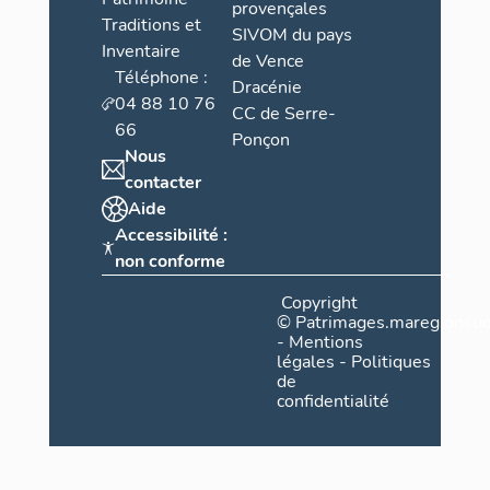
provençales
Traditions et
SIVOM du pays
Inventaire
de Vence
Téléphone :
Dracénie
04 88 10 76
CC de Serre-
66
Ponçon
Nous
contacter
Aide
Accessibilité :
non conforme
Copyright
©
Patrimages.maregionsud
-
Mentions
légales
-
Politiques
de
confidentialité