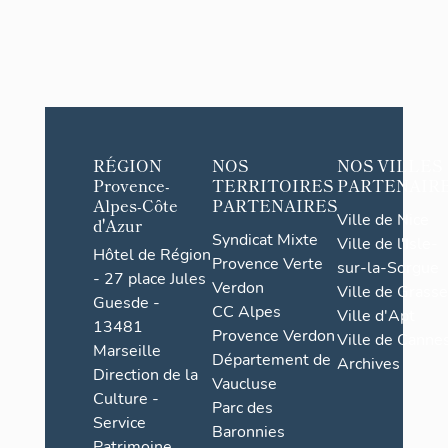
RÉGION
NOS
NOS VILLES
Provence-
TERRITOIRES
PARTENAIR
Alpes-Côte
PARTENAIRES
Ville de Nice
d'Azur
Syndicat Mixte
Ville de l'Isle-
Hôtel de Région
Provence Verte
sur-la-Sorgue
- 27 place Jules
Verdon
Ville de Grasse
Guesde -
CC Alpes
Ville d'Apt
13481
Provence Verdon
Ville de Cannes
Marseille
Département de
Archives
Direction de la
Vaucluse
Culture -
Parc des
Service
Baronnies
Patrimoine