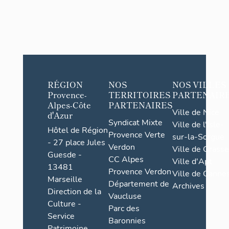
RÉGION
NOS
NOS VILLES
Provence-
TERRITOIRES
PARTENAIR
Alpes-Côte
PARTENAIRES
Ville de Nice
d'Azur
Syndicat Mixte
Ville de l'Isle-
Hôtel de Région
Provence Verte
sur-la-Sorgue
- 27 place Jules
Verdon
Ville de Grasse
Guesde -
CC Alpes
Ville d'Apt
13481
Provence Verdon
Ville de Cannes
Marseille
Département de
Archives
Direction de la
Vaucluse
Culture -
Parc des
Service
Baronnies
Patrimoine