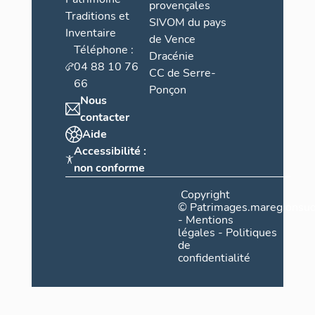
provençales
Traditions et
SIVOM du pays
Inventaire
de Vence
Téléphone :
Dracénie
04 88 10 76
CC de Serre-
66
Ponçon
Nous
contacter
Aide
Accessibilité :
non conforme
Copyright
©
Patrimages.maregionsud
-
Mentions
légales
-
Politiques
de
confidentialité