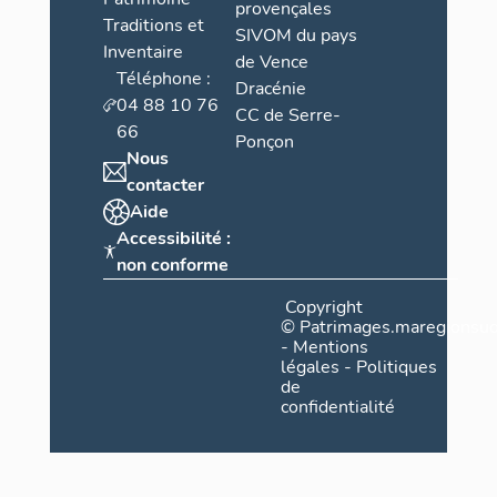
provençales
Traditions et
SIVOM du pays
Inventaire
de Vence
Téléphone :
Dracénie
04 88 10 76
CC de Serre-
66
Ponçon
Nous
contacter
Aide
Accessibilité :
non conforme
Copyright
©
Patrimages.maregionsud
-
Mentions
légales
-
Politiques
de
confidentialité