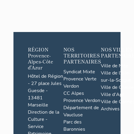
RÉGION
NOS
NOS VILLES
Provence-
TERRITOIRES
PARTENAIR
Alpes-Côte
PARTENAIRES
Ville de Nice
d'Azur
Syndicat Mixte
Ville de l'Isle-
Hôtel de Région
Provence Verte
sur-la-Sorgue
- 27 place Jules
Verdon
Ville de Grasse
Guesde -
CC Alpes
Ville d'Apt
13481
Provence Verdon
Ville de Cannes
Marseille
Département de
Archives
Direction de la
Vaucluse
Culture -
Parc des
Service
Baronnies
Patrimoine