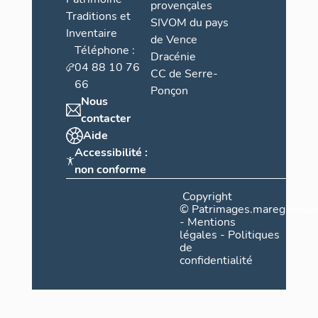
provençales
Traditions et
SIVOM du pays
Inventaire
de Vence
Téléphone :
Dracénie
04 88 10 76
CC de Serre-
66
Ponçon
Nous
contacter
Aide
Accessibilité :
non conforme
Copyright
©
Patrimages.maregionsud
-
Mentions
légales
-
Politiques
de
confidentialité