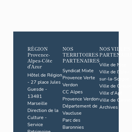
RÉGION
NOS
NOS VILLES
Provence-
TERRITOIRES
PARTENAIR
Alpes-Côte
PARTENAIRES
Ville de Nice
d'Azur
Syndicat Mixte
Ville de l'Isle-
Hôtel de Région
Provence Verte
sur-la-Sorgue
- 27 place Jules
Verdon
Ville de Grasse
Guesde -
CC Alpes
Ville d'Apt
13481
Provence Verdon
Ville de Cannes
Marseille
Département de
Archives
Direction de la
Vaucluse
Culture -
Parc des
Service
Baronnies
Patrimoine