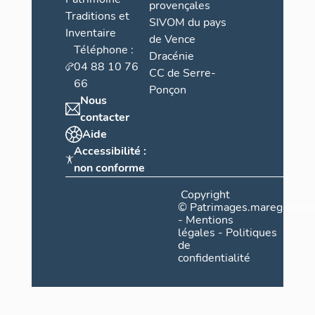
provençales
Traditions et
SIVOM du pays
Inventaire
de Vence
Téléphone :
Dracénie
04 88 10 76
CC de Serre-
66
Ponçon
Nous
contacter
Aide
Accessibilité :
non conforme
Copyright
©
Patrimages.maregionsud
-
Mentions
légales
-
Politiques
de
confidentialité