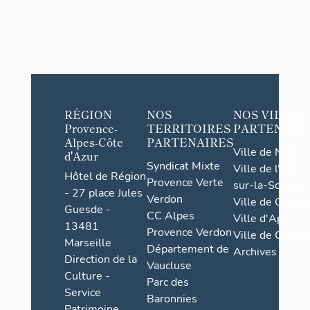
RÉGION
NOS
NOS VILLES
Provence-
TERRITOIRES
PARTENAIR
Alpes-Côte
PARTENAIRES
Ville de Nice
d'Azur
Syndicat Mixte
Ville de l'Isle-
Hôtel de Région
Provence Verte
sur-la-Sorgue
- 27 place Jules
Verdon
Ville de Grasse
Guesde -
CC Alpes
Ville d'Apt
13481
Provence Verdon
Ville de Cannes
Marseille
Département de
Archives
Direction de la
Vaucluse
Culture -
Parc des
Service
Baronnies
Patrimoine