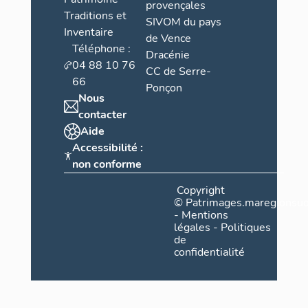
provençales
Traditions et
SIVOM du pays
Inventaire
de Vence
Téléphone :
Dracénie
04 88 10 76
CC de Serre-
66
Ponçon
Nous
contacter
Aide
Accessibilité :
non conforme
Copyright
©
Patrimages.maregionsud
-
Mentions
légales
-
Politiques
de
confidentialité