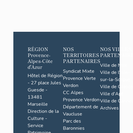
RÉGION
NOS
NOS VILLES
Provence-
TERRITOIRES
PARTENAIR
Alpes-Côte
PARTENAIRES
Ville de Nice
d'Azur
Syndicat Mixte
Ville de l'Isle-
Hôtel de Région
Provence Verte
sur-la-Sorgue
- 27 place Jules
Verdon
Ville de Grasse
Guesde -
CC Alpes
Ville d'Apt
13481
Provence Verdon
Ville de Cannes
Marseille
Département de
Archives
Direction de la
Vaucluse
Culture -
Parc des
Service
Baronnies
Patrimoine