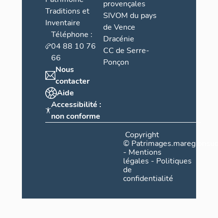
provençales
Traditions et
SIVOM du pays
Inventaire
de Vence
Téléphone :
Dracénie
04 88 10 76
CC de Serre-
66
Ponçon
Nous
contacter
Aide
Accessibilité :
non conforme
Copyright
©
Patrimages.maregionsud
-
Mentions
légales
-
Politiques
de
confidentialité