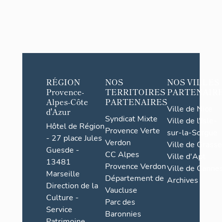
RÉGION
NOS
NOS VILLES
Provence-
TERRITOIRES
PARTENAIR
Alpes-Côte
PARTENAIRES
Ville de Nice
d'Azur
Syndicat Mixte
Ville de l'Isle-
Hôtel de Région
Provence Verte
sur-la-Sorgue
- 27 place Jules
Verdon
Ville de Grasse
Guesde -
CC Alpes
Ville d'Apt
13481
Provence Verdon
Ville de Cannes
Marseille
Département de
Archives
Direction de la
Vaucluse
Culture -
Parc des
Service
Baronnies
Patrimoine