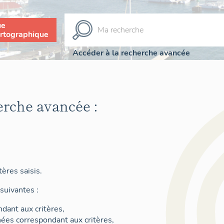
ue
rtographique
Accéder à la recherche avancée
erche avancée :
ères saisis.
suivantes :
dant aux critères,
nées correspondant aux critères,