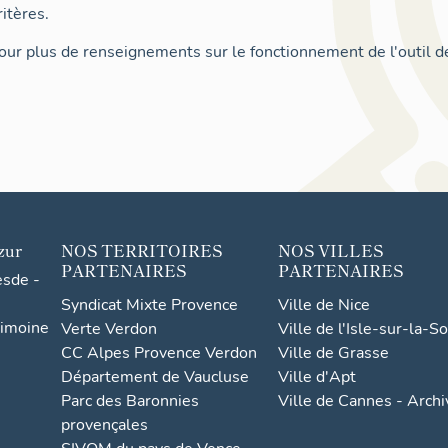
itères.
ur plus de renseignements sur le fonctionnement de l'outil d
zur
NOS TERRITOIRES
NOS VILLES
PARTENAIRES
PARTENAIRES
esde -
Syndicat Mixte Provence
Ville de Nice
rimoine
Verte Verdon
Ville de l'Isle-sur-la-S
CC Alpes Provence Verdon
Ville de Grasse
Département de Vaucluse
Ville d'Apt
Parc des Baronnies
Ville de Cannes - Arch
provençales