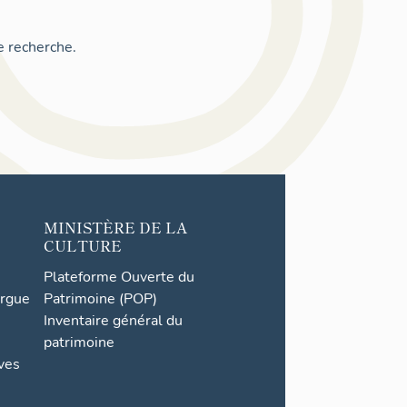
e recherche.
MINISTÈRE DE LA
CULTURE
Plateforme Ouverte du
orgue
Patrimoine (POP)
Inventaire général du
patrimoine
ives