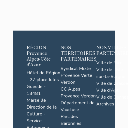
RÉGION
NOS
NOS VILLES
Provence-
TERRITOIRES
PARTENAIR
Alpes-Côte
PARTENAIRES
Ville de Nice
d'Azur
Syndicat Mixte
Ville de l'Isle-
Hôtel de Région
Provence Verte
sur-la-Sorgue
- 27 place Jules
Verdon
Ville de Grasse
Guesde -
CC Alpes
Ville d'Apt
13481
Provence Verdon
Ville de Cannes
Marseille
Département de
Archives
Direction de la
Vaucluse
Culture -
Parc des
Service
Baronnies
Patrimoine