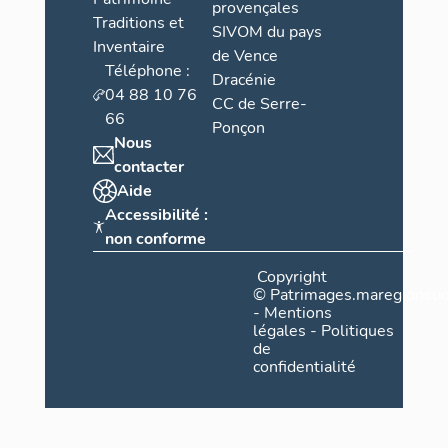
provençales
Traditions et
SIVOM du pays
Inventaire
de Vence
Téléphone :
Dracénie
04 88 10 76
CC de Serre-
66
Ponçon
Nous
contacter
Aide
Accessibilité :
non conforme
Copyright
©
Patrimages.maregionsud
-
Mentions
légales
-
Politiques
de
confidentialité