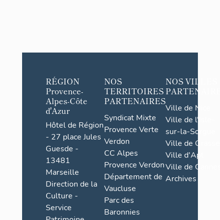
RÉGION
NOS
NOS VILLES
Provence-
TERRITOIRES
PARTENAIR
Alpes-Côte
PARTENAIRES
Ville de Nice
d'Azur
Syndicat Mixte
Ville de l'Isle-
Hôtel de Région
Provence Verte
sur-la-Sorgue
- 27 place Jules
Verdon
Ville de Grasse
Guesde -
CC Alpes
Ville d'Apt
13481
Provence Verdon
Ville de Cannes
Marseille
Département de
Archives
Direction de la
Vaucluse
Culture -
Parc des
Service
Baronnies
Patrimoine