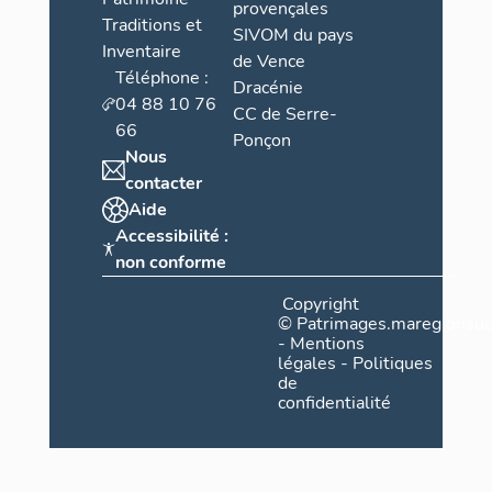
provençales
Traditions et
SIVOM du pays
Inventaire
de Vence
Téléphone :
Dracénie
04 88 10 76
CC de Serre-
66
Ponçon
Nous
contacter
Aide
Accessibilité :
non conforme
Copyright
©
Patrimages.maregionsud
-
Mentions
légales
-
Politiques
de
confidentialité