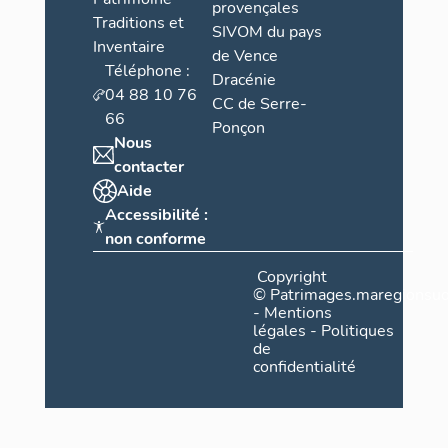
provençales
Traditions et
SIVOM du pays
Inventaire
de Vence
Téléphone :
Dracénie
04 88 10 76
CC de Serre-
66
Ponçon
Nous
contacter
Aide
Accessibilité :
non conforme
Copyright
©
Patrimages.maregionsud
-
Mentions
légales
-
Politiques
de
confidentialité