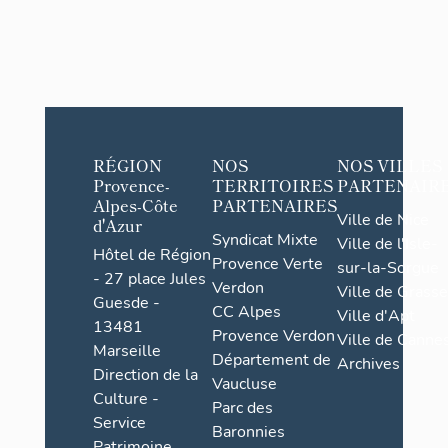
RÉGION
NOS
NOS VILLES
Provence-
TERRITOIRES
PARTENAIR
Alpes-Côte
PARTENAIRES
Ville de Nice
d'Azur
Syndicat Mixte
Ville de l'Isle-
Hôtel de Région
Provence Verte
sur-la-Sorgue
- 27 place Jules
Verdon
Ville de Grasse
Guesde -
CC Alpes
Ville d'Apt
13481
Provence Verdon
Ville de Cannes
Marseille
Département de
Archives
Direction de la
Vaucluse
Culture -
Parc des
Service
Baronnies
Patrimoine