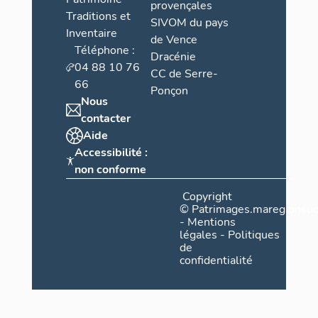
provençales
Traditions et
SIVOM du pays
Inventaire
de Vence
Téléphone :
Dracénie
04 88 10 76
CC de Serre-
66
Ponçon
Nous
contacter
Aide
Accessibilité :
non conforme
Copyright
©
Patrimages.maregionsud
-
Mentions
légales
-
Politiques
de
confidentialité