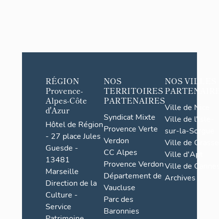
RÉGION
NOS
NOS VILLES
Provence-
TERRITOIRES
PARTENAIR
Alpes-Côte
PARTENAIRES
Ville de Nice
d'Azur
Syndicat Mixte
Ville de l'Isle-
Hôtel de Région
Provence Verte
sur-la-Sorgue
- 27 place Jules
Verdon
Ville de Grasse
Guesde -
CC Alpes
Ville d'Apt
13481
Provence Verdon
Ville de Cannes
Marseille
Département de
Archives
Direction de la
Vaucluse
Culture -
Parc des
Service
Baronnies
Patrimoine