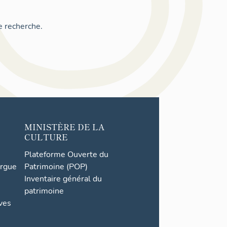
e recherche.
MINISTÈRE DE LA
CULTURE
Plateforme Ouverte du
orgue
Patrimoine (POP)
Inventaire général du
patrimoine
ives