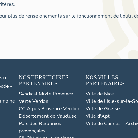
itères.
ur plus de renseignements sur le fonctionnement de l'outil d
zur
NOS TERRITOIRES
NOS VILLES
PARTENAIRES
PARTENAIRES
esde -
Syndicat Mixte Provence
Ville de Nice
rimoine
Verte Verdon
Ville de l'Isle-sur-la-S
CC Alpes Provence Verdon
Ville de Grasse
Département de Vaucluse
Ville d'Apt
Parc des Baronnies
Ville de Cannes - Arch
provençales