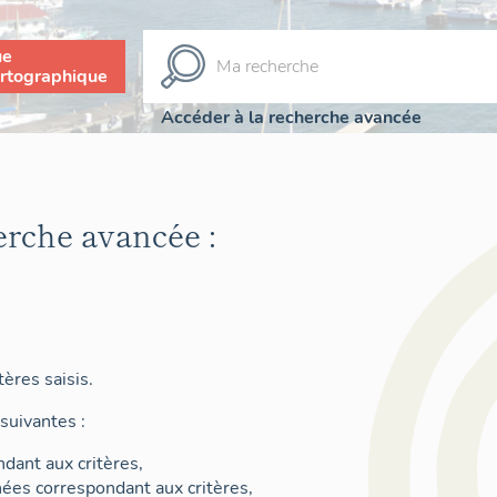
ue
rtographique
Accéder à la recherche avancée
erche avancée :
ères saisis.
suivantes :
dant aux critères,
nées correspondant aux critères,