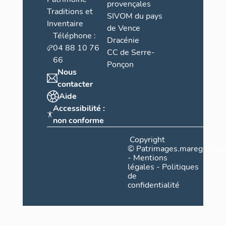
provençales
Traditions et
SIVOM du pays
Inventaire
de Vence
Téléphone :
Dracénie
04 88 10 76
CC de Serre-
66
Ponçon
Nous
contacter
Aide
Accessibilité :
non conforme
Copyright
©
Patrimages.maregionsud
-
Mentions
légales
-
Politiques
de
confidentialité