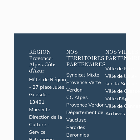
RÉGION
NOS
NOS VILLES
Provence-
TERRITOIRES
PARTENAIR
Alpes-Côte
PARTENAIRES
Ville de Nice
d'Azur
Syndicat Mixte
Ville de l'Isle-
Hôtel de Région
Provence Verte
sur-la-Sorgue
- 27 place Jules
Verdon
Ville de Grasse
Guesde -
CC Alpes
Ville d'Apt
13481
Provence Verdon
Ville de Cannes
Marseille
Département de
Archives
Direction de la
Vaucluse
Culture -
Parc des
Service
Baronnies
Patrimoine