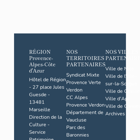
RÉGION
NOS
NOS VILLES
Provence-
TERRITOIRES
PARTENAIR
Alpes-Côte
PARTENAIRES
Ville de Nice
d'Azur
Syndicat Mixte
Ville de l'Isle-
Hôtel de Région
Provence Verte
sur-la-Sorgue
- 27 place Jules
Verdon
Ville de Grasse
Guesde -
CC Alpes
Ville d'Apt
13481
Provence Verdon
Ville de Cannes
Marseille
Département de
Archives
Direction de la
Vaucluse
Culture -
Parc des
Service
Baronnies
Patrimoine