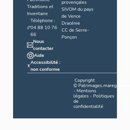
provençales
Traditions et
SIVOM du pays
Inventaire
de Vence
Téléphone :
Dracénie
04 88 10 76
CC de Serre-
66
Ponçon
Nous
contacter
Aide
Accessibilité :
non conforme
Copyright
©
Patrimages.maregionsud
-
Mentions
légales
-
Politiques
de
confidentialité