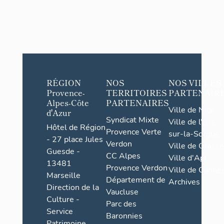
RÉGION
NOS
NOS VILLES
Provence-
TERRITOIRES
PARTENAIR
Alpes-Côte
PARTENAIRES
Ville de Nice
d'Azur
Syndicat Mixte
Ville de l'Isle-
Hôtel de Région
Provence Verte
sur-la-Sorgue
- 27 place Jules
Verdon
Ville de Grasse
Guesde -
CC Alpes
Ville d'Apt
13481
Provence Verdon
Ville de Cannes
Marseille
Département de
Archives
Direction de la
Vaucluse
Culture -
Parc des
Service
Baronnies
Patrimoine