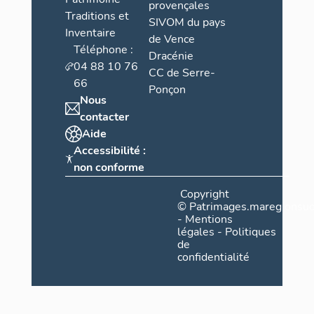
provençales
Traditions et
SIVOM du pays
Inventaire
de Vence
Téléphone :
Dracénie
04 88 10 76
CC de Serre-
66
Ponçon
Nous
contacter
Aide
Accessibilité :
non conforme
Copyright
©
Patrimages.maregionsud
-
Mentions
légales
-
Politiques
de
confidentialité