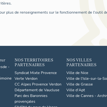
itères.
ur plus de renseignements sur le fonctionnement de l'outil d
zur
NOS TERRITOIRES
NOS VILLES
PARTENAIRES
PARTENAIRES
esde -
Syndicat Mixte Provence
Ville de Nice
rimoine
Verte Verdon
Ville de l'Isle-sur-la-S
CC Alpes Provence Verdon
Ville de Grasse
Département de Vaucluse
Ville d'Apt
Parc des Baronnies
Ville de Cannes - Arch
provençales