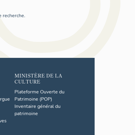
e recherche.
MINISTÈRE DE LA
CULTURE
Plateforme Ouverte du
orgue
Patrimoine (POP)
Inventaire général du
patrimoine
ives