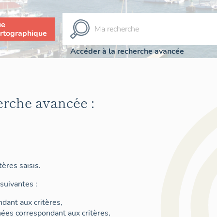
ue
rtographique
Accéder à la recherche avancée
erche avancée :
ères saisis.
suivantes :
dant aux critères,
nées correspondant aux critères,