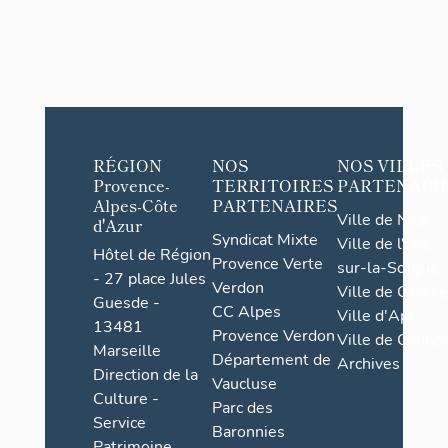
RÉGION
NOS
NOS VILLES
Provence-
TERRITOIRES
PARTENAIR
Alpes-Côte
PARTENAIRES
Ville de Nice
d'Azur
Syndicat Mixte
Ville de l'Isle-
Hôtel de Région
Provence Verte
sur-la-Sorgue
- 27 place Jules
Verdon
Ville de Grasse
Guesde -
CC Alpes
Ville d'Apt
13481
Provence Verdon
Ville de Cannes
Marseille
Département de
Archives
Direction de la
Vaucluse
Culture -
Parc des
Service
Baronnies
Patrimoine