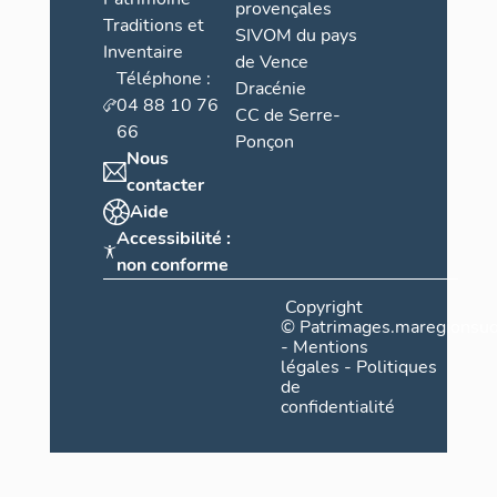
provençales
Traditions et
SIVOM du pays
Inventaire
de Vence
Téléphone :
Dracénie
04 88 10 76
CC de Serre-
66
Ponçon
Nous
contacter
Aide
Accessibilité :
non conforme
Copyright
©
Patrimages.maregionsud
-
Mentions
légales
-
Politiques
de
confidentialité