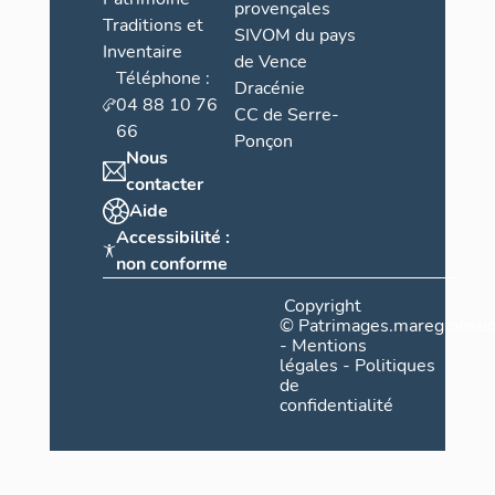
provençales
Traditions et
SIVOM du pays
Inventaire
de Vence
Téléphone :
Dracénie
04 88 10 76
CC de Serre-
66
Ponçon
Nous
contacter
Aide
Accessibilité :
non conforme
Copyright
©
Patrimages.maregionsud
-
Mentions
légales
-
Politiques
de
confidentialité