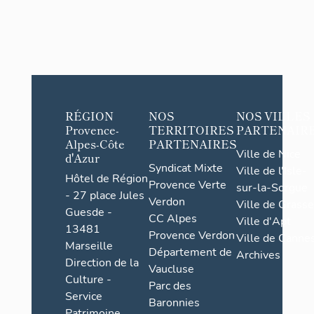
RÉGION
NOS
NOS VILLES
Provence-
TERRITOIRES
PARTENAIR
Alpes-Côte
PARTENAIRES
Ville de Nice
d'Azur
Syndicat Mixte
Ville de l'Isle-
Hôtel de Région
Provence Verte
sur-la-Sorgue
- 27 place Jules
Verdon
Ville de Grasse
Guesde -
CC Alpes
Ville d'Apt
13481
Provence Verdon
Ville de Cannes
Marseille
Département de
Archives
Direction de la
Vaucluse
Culture -
Parc des
Service
Baronnies
Patrimoine