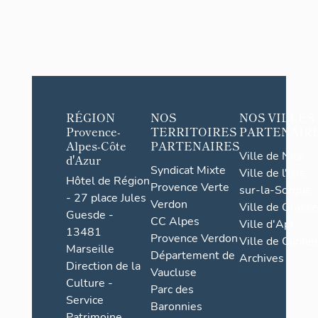
RÉGION
NOS
NOS VILLES
Provence-
TERRITOIRES
PARTENAIR
Alpes-Côte
PARTENAIRES
Ville de Nice
d'Azur
Syndicat Mixte
Ville de l'Isle-
Hôtel de Région
Provence Verte
sur-la-Sorgue
- 27 place Jules
Verdon
Ville de Grasse
Guesde -
CC Alpes
Ville d'Apt
13481
Provence Verdon
Ville de Cannes
Marseille
Département de
Archives
Direction de la
Vaucluse
Culture -
Parc des
Service
Baronnies
Patrimoine