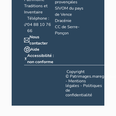
provençales
Traditions et
SIVOM du pays
Inventaire
de Vence
Téléphone :
Dracénie
04 88 10 76
CC de Serre-
66
Ponçon
Nous
contacter
Aide
Accessibilité :
non conforme
Copyright
©
Patrimages.maregionsud
-
Mentions
légales
-
Politiques
de
confidentialité