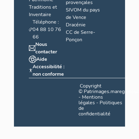
provençales
Traditions et
SIVOM du pays
Inventaire
de Vence
Téléphone :
Dracénie
04 88 10 76
CC de Serre-
66
Ponçon
Nous
contacter
Aide
Accessibilité :
non conforme
Copyright
©
Patrimages.maregionsud
-
Mentions
légales
-
Politiques
de
confidentialité