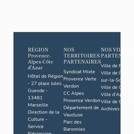
RÉGION
NOS
NOS VILLES
Provence-
TERRITOIRES
PARTENAIR
Alpes-Côte
PARTENAIRES
Ville de Nice
d'Azur
Syndicat Mixte
Ville de l'Isle-
Hôtel de Région
Provence Verte
sur-la-Sorgue
- 27 place Jules
Verdon
Ville de Grasse
Guesde -
CC Alpes
Ville d'Apt
13481
Provence Verdon
Ville de Cannes
Marseille
Département de
Archives
Direction de la
Vaucluse
Culture -
Parc des
Service
Baronnies
Patrimoine