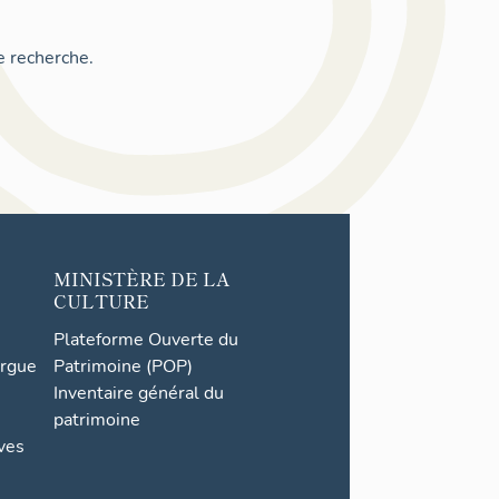
e recherche.
MINISTÈRE DE LA
CULTURE
Plateforme Ouverte du
orgue
Patrimoine (POP)
Inventaire général du
patrimoine
ives