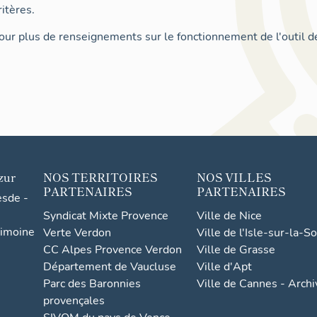
itères.
ur plus de renseignements sur le fonctionnement de l'outil d
zur
NOS TERRITOIRES
NOS VILLES
PARTENAIRES
PARTENAIRES
esde -
Syndicat Mixte Provence
Ville de Nice
rimoine
Verte Verdon
Ville de l'Isle-sur-la-S
CC Alpes Provence Verdon
Ville de Grasse
Département de Vaucluse
Ville d'Apt
Parc des Baronnies
Ville de Cannes - Arch
provençales