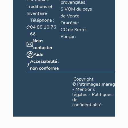
provençales
Traditions et
SIVOM du pays
Inventaire
de Vence
Téléphone :
Dracénie
04 88 10 76
CC de Serre-
66
Ponçon
Nous
contacter
Aide
Accessibilité :
non conforme
Copyright
©
Patrimages.maregionsud
-
Mentions
légales
-
Politiques
de
confidentialité