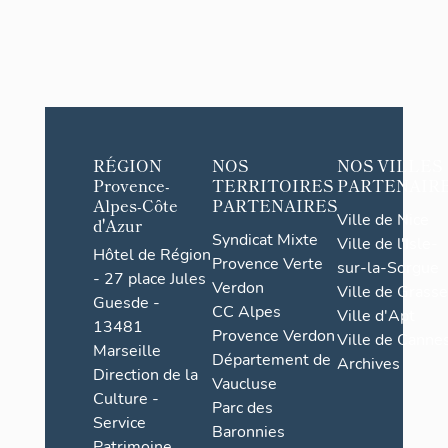
RÉGION
NOS
NOS VILLES
Provence-
TERRITOIRES
PARTENAIR
Alpes-Côte
PARTENAIRES
Ville de Nice
d'Azur
Syndicat Mixte
Ville de l'Isle-
Hôtel de Région
Provence Verte
sur-la-Sorgue
- 27 place Jules
Verdon
Ville de Grasse
Guesde -
CC Alpes
Ville d'Apt
13481
Provence Verdon
Ville de Cannes
Marseille
Département de
Archives
Direction de la
Vaucluse
Culture -
Parc des
Service
Baronnies
Patrimoine