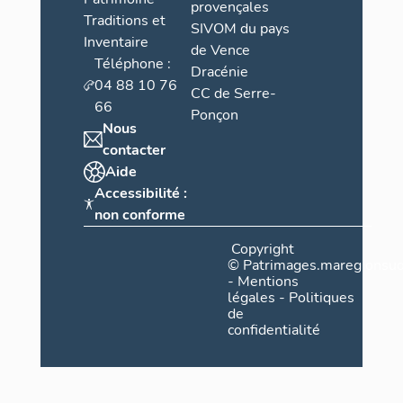
provençales
Traditions et
SIVOM du pays
Inventaire
de Vence
Téléphone :
Dracénie
04 88 10 76
CC de Serre-
66
Ponçon
Nous
contacter
Aide
Accessibilité :
non conforme
Copyright
©
Patrimages.maregionsud
-
Mentions
légales
-
Politiques
de
confidentialité