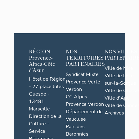
RÉGION
NOS
NOS VILLES
Provence-
TERRITOIRES
PARTENAIR
Alpes-Côte
PARTENAIRES
Ville de Nice
d'Azur
Syndicat Mixte
Ville de l'Isle-
Hôtel de Région
Provence Verte
sur-la-Sorgue
- 27 place Jules
Verdon
Ville de Grasse
Guesde -
CC Alpes
Ville d'Apt
13481
Provence Verdon
Ville de Cannes
Marseille
Département de
Archives
Direction de la
Vaucluse
Culture -
Parc des
Service
Baronnies
Patrimoine