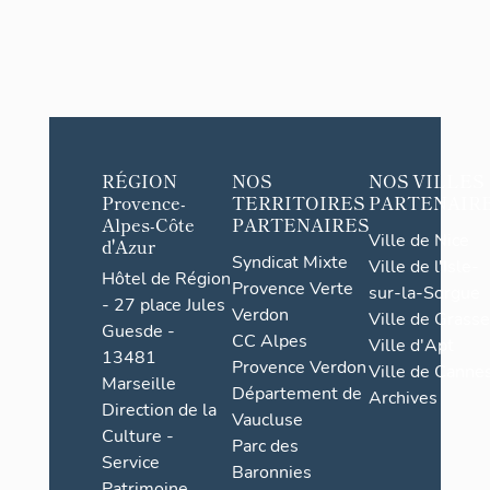
RÉGION
NOS
NOS VILLES
Provence-
TERRITOIRES
PARTENAIR
Alpes-Côte
PARTENAIRES
Ville de Nice
d'Azur
Syndicat Mixte
Ville de l'Isle-
Hôtel de Région
Provence Verte
sur-la-Sorgue
- 27 place Jules
Verdon
Ville de Grasse
Guesde -
CC Alpes
Ville d'Apt
13481
Provence Verdon
Ville de Cannes
Marseille
Département de
Archives
Direction de la
Vaucluse
Culture -
Parc des
Service
Baronnies
Patrimoine