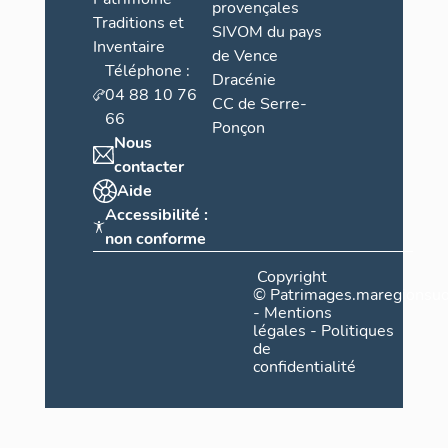
provençales
Traditions et
SIVOM du pays
Inventaire
de Vence
Téléphone :
Dracénie
04 88 10 76
CC de Serre-
66
Ponçon
Nous
contacter
Aide
Accessibilité :
non conforme
Copyright
©
Patrimages.maregionsud
-
Mentions
légales
-
Politiques
de
confidentialité