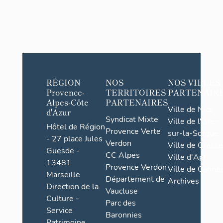
RÉGION
NOS
NOS VILLES
Provence-
TERRITOIRES
PARTENAIR
Alpes-Côte
PARTENAIRES
Ville de Nice
d'Azur
Syndicat Mixte
Ville de l'Isle-
Hôtel de Région
Provence Verte
sur-la-Sorgue
- 27 place Jules
Verdon
Ville de Grasse
Guesde -
CC Alpes
Ville d'Apt
13481
Provence Verdon
Ville de Cannes
Marseille
Département de
Archives
Direction de la
Vaucluse
Culture -
Parc des
Service
Baronnies
Patrimoine