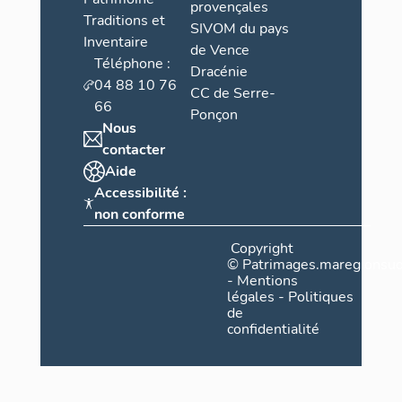
provençales
Traditions et
SIVOM du pays
Inventaire
de Vence
Téléphone :
Dracénie
04 88 10 76
CC de Serre-
66
Ponçon
Nous
contacter
Aide
Accessibilité :
non conforme
Copyright
©
Patrimages.maregionsud
-
Mentions
légales
-
Politiques
de
confidentialité