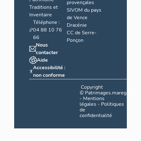
provençales
Traditions et
SIVOM du pays
Inventaire
de Vence
Téléphone :
Dracénie
04 88 10 76
CC de Serre-
66
Ponçon
Nous
contacter
Aide
Accessibilité :
non conforme
Copyright
©
Patrimages.maregionsud
-
Mentions
légales
-
Politiques
de
confidentialité