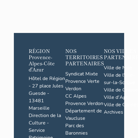
RÉGION
NOS
NOS VILLES
Provence-
TERRITOIRES
PARTENAIR
Alpes-Côte
PARTENAIRES
Ville de Nice
d'Azur
Syndicat Mixte
Ville de l'Isle-
Hôtel de Région
Provence Verte
sur-la-Sorgue
- 27 place Jules
Verdon
Ville de Grasse
Guesde -
CC Alpes
Ville d'Apt
13481
Provence Verdon
Ville de Cannes
Marseille
Département de
Archives
Direction de la
Vaucluse
Culture -
Parc des
Service
Baronnies
Patrimoine