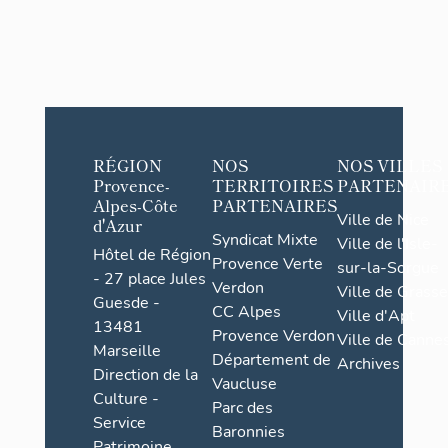
RÉGION
NOS
NOS VILLES
Provence-
TERRITOIRES
PARTENAIR
Alpes-Côte
PARTENAIRES
Ville de Nice
d'Azur
Syndicat Mixte
Ville de l'Isle-
Hôtel de Région
Provence Verte
sur-la-Sorgue
- 27 place Jules
Verdon
Ville de Grasse
Guesde -
CC Alpes
Ville d'Apt
13481
Provence Verdon
Ville de Cannes
Marseille
Département de
Archives
Direction de la
Vaucluse
Culture -
Parc des
Service
Baronnies
Patrimoine