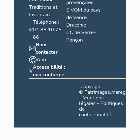
provençales
Traditions et
SIVOM du pays
Inventaire
de Vence
Téléphone :
Dracénie
04 88 10 76
CC de Serre-
66
Ponçon
Nous
contacter
Aide
Accessibilité :
non conforme
Copyright
©
Patrimages.maregionsud
-
Mentions
légales
-
Politiques
de
confidentialité