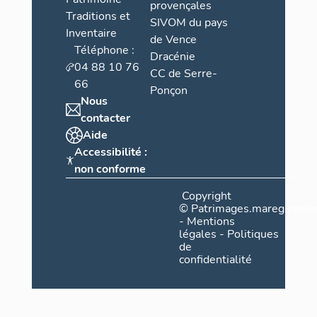
provençales
Traditions et
SIVOM du pays
Inventaire
de Vence
Téléphone :
Dracénie
04 88 10 76
CC de Serre-
66
Ponçon
Nous
contacter
Aide
Accessibilité :
non conforme
Copyright
©
Patrimages.maregionsud
-
Mentions
légales
-
Politiques
de
confidentialité