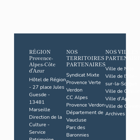
RÉGION
NOS
NOS VILLES
Provence-
TERRITOIRES
PARTENAIR
Alpes-Côte
PARTENAIRES
Ville de Nice
d'Azur
Syndicat Mixte
Ville de l'Isle-
Hôtel de Région
Provence Verte
sur-la-Sorgue
- 27 place Jules
Verdon
Ville de Grasse
Guesde -
CC Alpes
Ville d'Apt
13481
Provence Verdon
Ville de Cannes
Marseille
Département de
Archives
Direction de la
Vaucluse
Culture -
Parc des
Service
Baronnies
Patrimoine