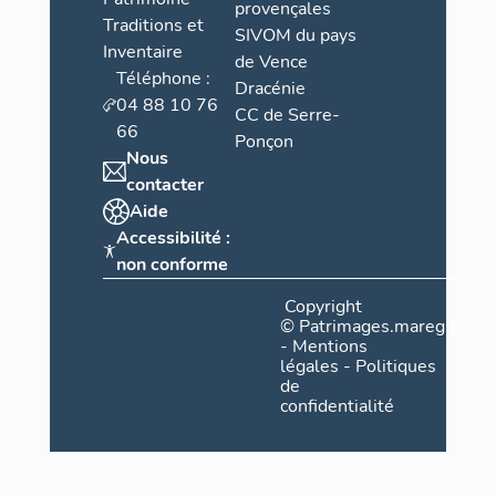
provençales
Traditions et
SIVOM du pays
Inventaire
de Vence
Téléphone :
Dracénie
04 88 10 76
CC de Serre-
66
Ponçon
Nous
contacter
Aide
Accessibilité :
non conforme
Copyright
©
Patrimages.maregionsud
-
Mentions
légales
-
Politiques
de
confidentialité