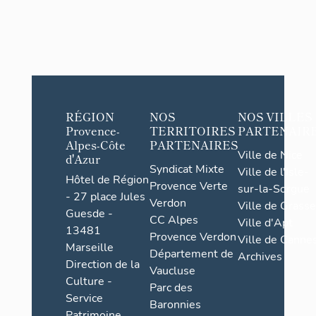
RÉGION
NOS
NOS VILLES
Provence-
TERRITOIRES
PARTENAIR
Alpes-Côte
PARTENAIRES
Ville de Nice
d'Azur
Syndicat Mixte
Ville de l'Isle-
Hôtel de Région
Provence Verte
sur-la-Sorgue
- 27 place Jules
Verdon
Ville de Grasse
Guesde -
CC Alpes
Ville d'Apt
13481
Provence Verdon
Ville de Cannes
Marseille
Département de
Archives
Direction de la
Vaucluse
Culture -
Parc des
Service
Baronnies
Patrimoine