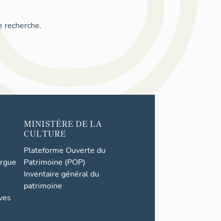
e recherche.
MINISTÈRE DE LA
CULTURE
Plateforme Ouverte du
orgue
Patrimoine (POP)
Inventaire général du
patrimoine
ives