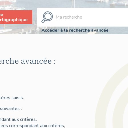
ue
rtographique
Accéder à la recherche avancée
erche avancée :
ères saisis.
suivantes :
dant aux critères,
nées correspondant aux critères,