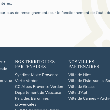
itères.
ur plus de renseignements sur le fonctionnement de l'outil d
zur
NOS TERRITOIRES
NOS VILLES
PARTENAIRES
PARTENAIRES
esde -
Syndicat Mixte Provence
Ville de Nice
rimoine
Verte Verdon
Ville de l'Isle-sur-la-S
CC Alpes Provence Verdon
Ville de Grasse
Département de Vaucluse
Ville d'Apt
Parc des Baronnies
Ville de Cannes - Arch
provençales