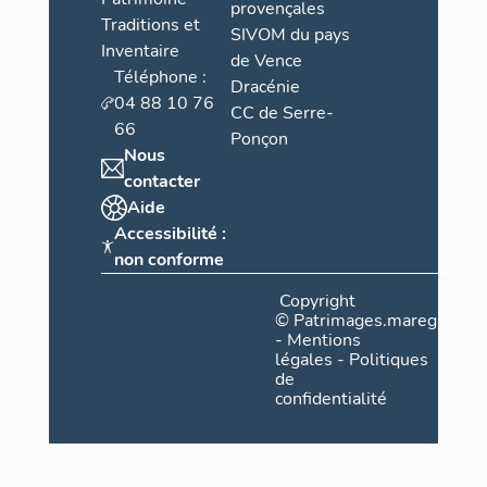
provençales
Traditions et
SIVOM du pays
Inventaire
de Vence
Téléphone :
Dracénie
04 88 10 76
CC de Serre-
66
Ponçon
Nous
contacter
Aide
Accessibilité :
non conforme
Copyright
©
Patrimages.maregionsud
-
Mentions
légales
-
Politiques
de
confidentialité