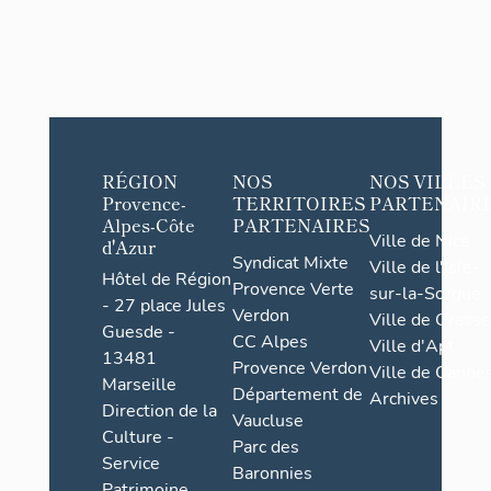
RÉGION
NOS
NOS VILLES
Provence-
TERRITOIRES
PARTENAIR
Alpes-Côte
PARTENAIRES
Ville de Nice
d'Azur
Syndicat Mixte
Ville de l'Isle-
Hôtel de Région
Provence Verte
sur-la-Sorgue
- 27 place Jules
Verdon
Ville de Grasse
Guesde -
CC Alpes
Ville d'Apt
13481
Provence Verdon
Ville de Cannes
Marseille
Département de
Archives
Direction de la
Vaucluse
Culture -
Parc des
Service
Baronnies
Patrimoine