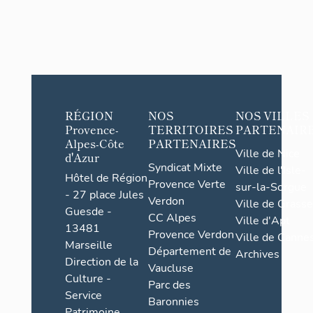
RÉGION
NOS
NOS VILLES
Provence-
TERRITOIRES
PARTENAIR
Alpes-Côte
PARTENAIRES
Ville de Nice
d'Azur
Syndicat Mixte
Ville de l'Isle-
Hôtel de Région
Provence Verte
sur-la-Sorgue
- 27 place Jules
Verdon
Ville de Grasse
Guesde -
CC Alpes
Ville d'Apt
13481
Provence Verdon
Ville de Cannes
Marseille
Département de
Archives
Direction de la
Vaucluse
Culture -
Parc des
Service
Baronnies
Patrimoine