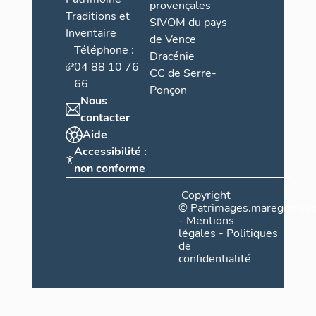
provençales
Traditions et
SIVOM du pays
Inventaire
de Vence
Téléphone :
Dracénie
04 88 10 76
CC de Serre-
66
Ponçon
Nous
contacter
Aide
Accessibilité :
non conforme
Copyright
©
Patrimages.maregionsud
-
Mentions
légales
-
Politiques
de
confidentialité