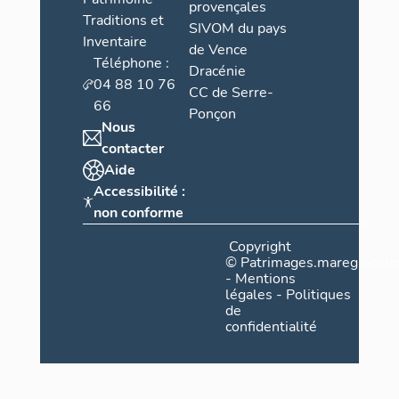
provençales
Traditions et
SIVOM du pays
Inventaire
de Vence
Téléphone :
Dracénie
04 88 10 76
CC de Serre-
66
Ponçon
Nous
contacter
Aide
Accessibilité :
non conforme
Copyright
©
Patrimages.maregionsud
-
Mentions
légales
-
Politiques
de
confidentialité