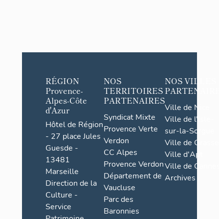
RÉGION
NOS
NOS VILLES
Provence-
TERRITOIRES
PARTENAIR
Alpes-Côte
PARTENAIRES
Ville de Nice
d'Azur
Syndicat Mixte
Ville de l'Isle-
Hôtel de Région
Provence Verte
sur-la-Sorgue
- 27 place Jules
Verdon
Ville de Grasse
Guesde -
CC Alpes
Ville d'Apt
13481
Provence Verdon
Ville de Cannes
Marseille
Département de
Archives
Direction de la
Vaucluse
Culture -
Parc des
Service
Baronnies
Patrimoine