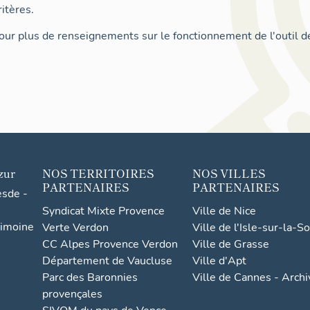
itères.
ur plus de renseignements sur le fonctionnement de l'outil d
zur
NOS TERRITOIRES
NOS VILLES
PARTENAIRES
PARTENAIRES
esde -
Syndicat Mixte Provence
Ville de Nice
rimoine
Verte Verdon
Ville de l'Isle-sur-la-S
CC Alpes Provence Verdon
Ville de Grasse
Département de Vaucluse
Ville d'Apt
Parc des Baronnies
Ville de Cannes - Arch
provençales