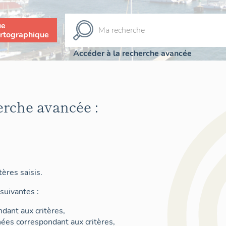
ue
rtographique
Accéder à la recherche avancée
erche avancée :
ères saisis.
suivantes :
dant aux critères,
nées correspondant aux critères,