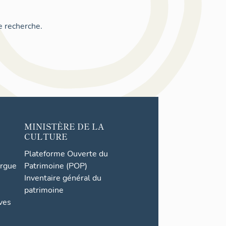
e recherche.
MINISTÈRE DE LA
CULTURE
Plateforme Ouverte du
orgue
Patrimoine (POP)
Inventaire général du
patrimoine
ives