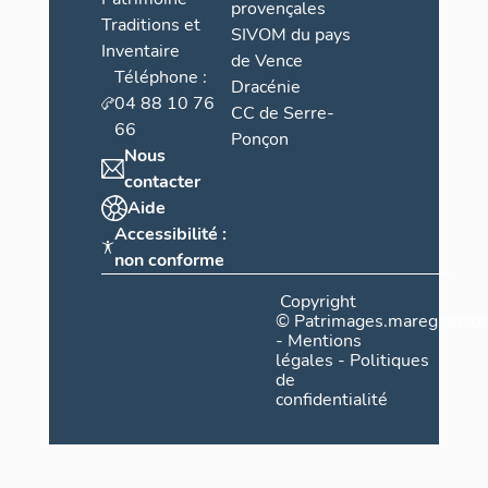
provençales
Traditions et
SIVOM du pays
Inventaire
de Vence
Téléphone :
Dracénie
04 88 10 76
CC de Serre-
66
Ponçon
Nous
contacter
Aide
Accessibilité :
non conforme
Copyright
©
Patrimages.maregionsud
-
Mentions
légales
-
Politiques
de
confidentialité