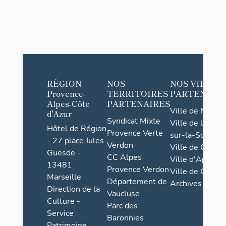
RÉGION
NOS
NOS VILLES
Provence-
TERRITOIRES
PARTENAIR
Alpes-Côte
PARTENAIRES
Ville de Nice
d'Azur
Syndicat Mixte
Ville de l'Isle-
Hôtel de Région
Provence Verte
sur-la-Sorgue
- 27 place Jules
Verdon
Ville de Grasse
Guesde -
CC Alpes
Ville d'Apt
13481
Provence Verdon
Ville de Cannes
Marseille
Département de
Archives
Direction de la
Vaucluse
Culture -
Parc des
Service
Baronnies
Patrimoine