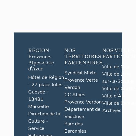
RÉGION
NOS
NOS VILLES
Provence-
TERRITOIRES
PARTENAIR
Alpes-Côte
PARTENAIRES
Ville de Nice
d'Azur
Syndicat Mixte
Ville de l'Isle-
Hôtel de Région
Provence Verte
sur-la-Sorgue
- 27 place Jules
Verdon
Ville de Grasse
Guesde -
CC Alpes
Ville d'Apt
13481
Provence Verdon
Ville de Cannes
Marseille
Département de
Archives
Direction de la
Vaucluse
Culture -
Parc des
Service
Baronnies
Patrimoine