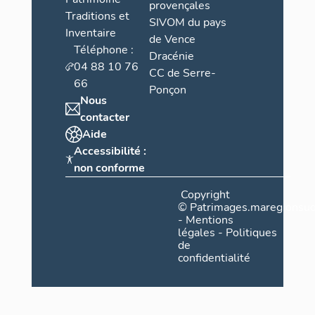
provençales
Traditions et
SIVOM du pays
Inventaire
de Vence
Téléphone :
Dracénie
04 88 10 76
CC de Serre-
66
Ponçon
Nous
contacter
Aide
Accessibilité :
non conforme
Copyright
©
Patrimages.maregionsud
-
Mentions
légales
-
Politiques
de
confidentialité