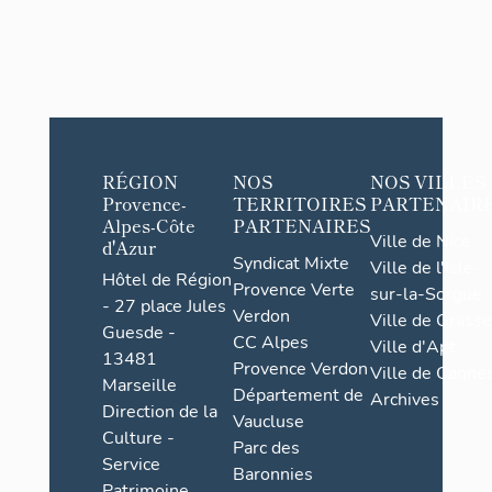
RÉGION
NOS
NOS VILLES
Provence-
TERRITOIRES
PARTENAIR
Alpes-Côte
PARTENAIRES
Ville de Nice
d'Azur
Syndicat Mixte
Ville de l'Isle-
Hôtel de Région
Provence Verte
sur-la-Sorgue
- 27 place Jules
Verdon
Ville de Grasse
Guesde -
CC Alpes
Ville d'Apt
13481
Provence Verdon
Ville de Cannes
Marseille
Département de
Archives
Direction de la
Vaucluse
Culture -
Parc des
Service
Baronnies
Patrimoine