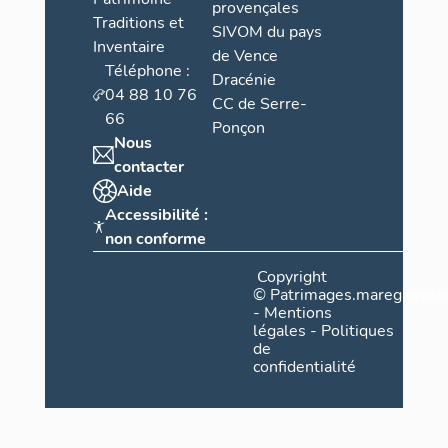
provençales
Traditions et
SIVOM du pays
Inventaire
de Vence
Téléphone :
Dracénie
04 88 10 76
CC de Serre-
66
Ponçon
Nous
contacter
Aide
Accessibilité :
non conforme
Copyright
©
Patrimages.maregionsud
-
Mentions
légales
-
Politiques
de
confidentialité