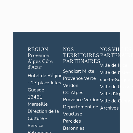
RÉGION
NOS
NOS VILLES
Provence-
TERRITOIRES
PARTENAIR
Alpes-Côte
PARTENAIRES
Ville de Nice
d'Azur
Syndicat Mixte
Ville de l'Isle-
Hôtel de Région
Provence Verte
sur-la-Sorgue
- 27 place Jules
Verdon
Ville de Grasse
Guesde -
CC Alpes
Ville d'Apt
13481
Provence Verdon
Ville de Cannes
Marseille
Département de
Archives
Direction de la
Vaucluse
Culture -
Parc des
Service
Baronnies
Patrimoine