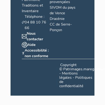
provençales
Traditions et
SIVOM du pays
Inventaire
de Vence
Téléphone :
Dracénie
04 88 10 76
CC de Serre-
66
Ponçon
Nous
contacter
Aide
Accessibilité :
non conforme
Copyright
©
Patrimages.maregionsud
-
Mentions
légales
-
Politiques
de
confidentialité