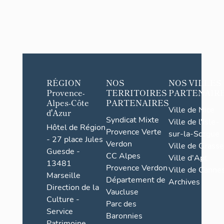
RÉGION
NOS
NOS VILLES
Provence-
TERRITOIRES
PARTENAIR
Alpes-Côte
PARTENAIRES
Ville de Nice
d'Azur
Syndicat Mixte
Ville de l'Isle-
Hôtel de Région
Provence Verte
sur-la-Sorgue
- 27 place Jules
Verdon
Ville de Grasse
Guesde -
CC Alpes
Ville d'Apt
13481
Provence Verdon
Ville de Cannes
Marseille
Département de
Archives
Direction de la
Vaucluse
Culture -
Parc des
Service
Baronnies
Patrimoine