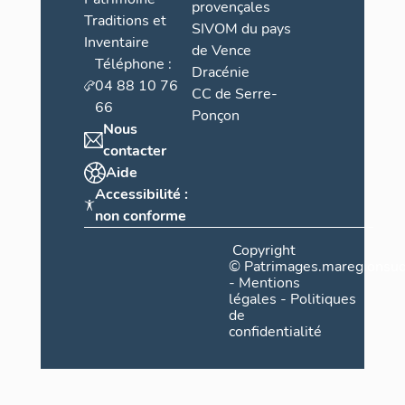
provençales
Traditions et
SIVOM du pays
Inventaire
de Vence
Téléphone :
Dracénie
04 88 10 76
CC de Serre-
66
Ponçon
Nous
contacter
Aide
Accessibilité :
non conforme
Copyright
©
Patrimages.maregionsud
-
Mentions
légales
-
Politiques
de
confidentialité