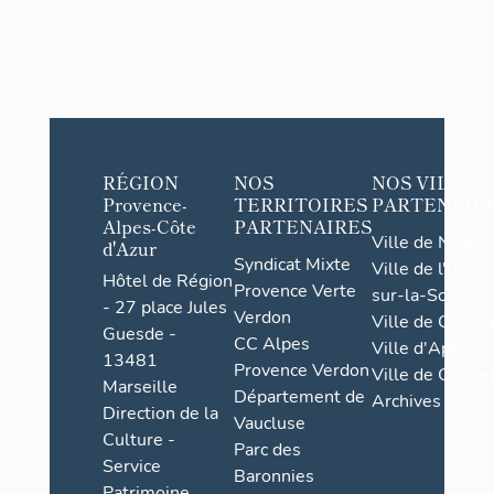
RÉGION
NOS
NOS VILLES
Provence-
TERRITOIRES
PARTENAIR
Alpes-Côte
PARTENAIRES
Ville de Nice
d'Azur
Syndicat Mixte
Ville de l'Isle-
Hôtel de Région
Provence Verte
sur-la-Sorgue
- 27 place Jules
Verdon
Ville de Grasse
Guesde -
CC Alpes
Ville d'Apt
13481
Provence Verdon
Ville de Cannes
Marseille
Département de
Archives
Direction de la
Vaucluse
Culture -
Parc des
Service
Baronnies
Patrimoine