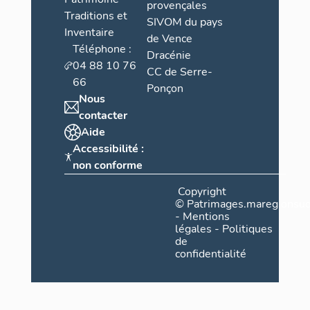
provençales
Traditions et
SIVOM du pays
Inventaire
de Vence
Téléphone :
Dracénie
04 88 10 76
CC de Serre-
66
Ponçon
Nous
contacter
Aide
Accessibilité :
non conforme
Copyright
©
Patrimages.maregionsud
-
Mentions
légales
-
Politiques
de
confidentialité